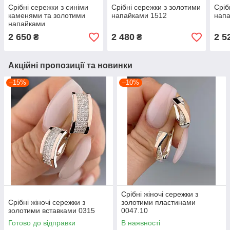
Срібні сережки з синіми
Срібні сережки з золотими
Сріб
каменями та золотими
напайками 1512
напа
напайками
2 650
2 480
2 5
₴
₴
Акційні пропозиції та новинки
–15%
–10%
Срібні жіночі сережки з
Срібні жіночі сережки з
золотими пластинами
золотими вставками 0315
0047.10
Готово до відправки
В наявності