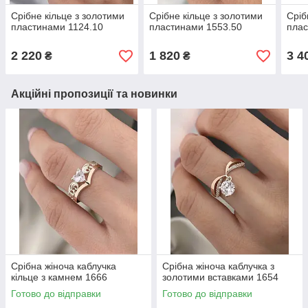
Срібне кільце з золотими
Срібне кільце з золотими
Сріб
пластинами 1124.10
пластинами 1553.50
плас
2 220
1 820
3 4
₴
₴
Акційні пропозиції та новинки
Срібна жіноча каблучка
Срібна жіноча каблучка з
кільце з камнем 1666
золотими вставками 1654
Готово до відправки
Готово до відправки