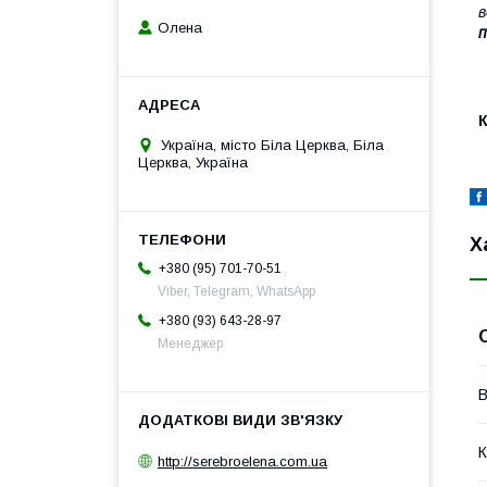
в
Олена
п
К
Україна, місто Біла Церква, Біла
Церква, Україна
Х
+380 (95) 701-70-51
Viber, Telegram, WhatsApp
+380 (93) 643-28-97
Менеджер
В
К
http://serebroelena.com.ua