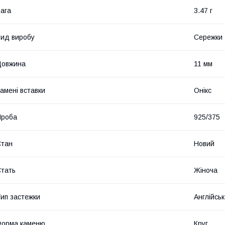
ага
3.47 г
ид виробу
Сережки
Довжина
11 мм
амені вставки
Онікс
Проба
925/375
Стан
Новий
тать
Жіноча
ип застежки
Англійськ
Форма каменю
Круг