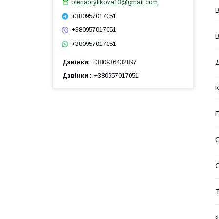
olenabrytikova13@gmail.com
В
+380957017051
+380957017051
В
+380957017051
Дзвінки
+380936432897
Дзвінки
+380957017051
К
С
Т