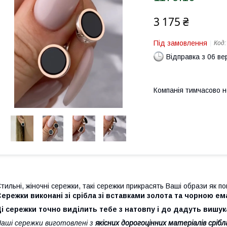
3 175 ₴
Під замовлення
Код
Відправка з 06 в
Компанія тимчасово 
тильні, жіночні сережки, такі сережки прикрасять Ваші образи як по
ережки виконані зі срібла зі вставками золота та чорною е
і сережки точно виділить тебе з натовпу і до дадуть вишук
аші сережки виготовлені з
якісних дорогоцінних матеріалів сріб