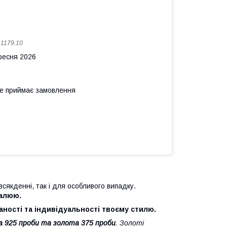
:
1179.10
ересня 2026
не приймає замовлення
всякденні, так і для особливого випадку.
малюю.
аності та індивідуальності твоєму стилю.
ла 925 проби та золота 375 проби
. Золоті