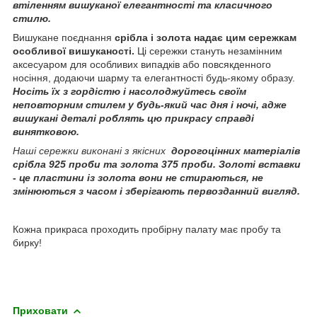
втіленням вишуканої елегантності та класичного
стилю.
Вишукане поєднання
срібла і золота надає цим сережкам
особливої ​​вишуканості.
Ці сережки стануть незамінним
аксесуаром для особливих випадків або повсякденного
носіння, додаючи шарму та елегантності будь-якому образу.
Носіть їх з гордістю і насолоджуйтесь своїм
неповторним стилем у будь-який час дня і ночі, адже
вишукані деталі роблять цю прикрасу справді
винятковою.
Наші сережки виконані з якісних
дорогоцінних матеріалів
срібла 925 проби та золота 375 проби. Золоті вставки
- це пластини із золота вони не стираються, не
змінюються з часом і зберігають первозданний вигляд.
Кожна прикраса проходить пробірну палату має пробу та
бирку!
Приховати