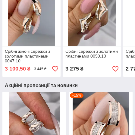
Срібні жіночі сережки з
Срібні сережки з золотими
Сріб
золотими пластинами
пластинами 0059.10
плас
0047.10
3 100,50
3 275
2 7
₴
₴
3 445 ₴
Акційні пропозиції та новинки
–15%