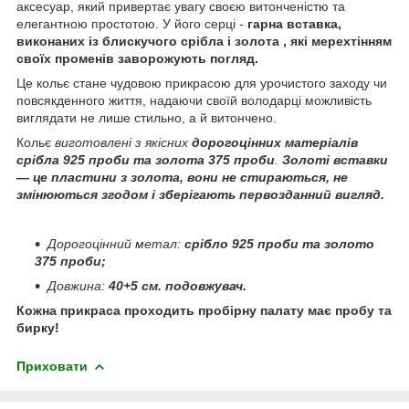
аксесуар, який привертає увагу своєю витонченістю та
елегантною простотою. У його серці -
гарна вставка,
виконаних із блискучого срібла і золота , які мерехтінням
своїх променів заворожують погляд.
Це кольє стане чудовою прикрасою для урочистого заходу чи
повсякденного життя, надаючи своїй володарці можливість
виглядати не лише стильно, а й витончено.
Кольє
виготовлені з якісних
дорогоцінних матеріалів
срібла 925 проби та золота 375 проби
.
Золоті вставки
— це пластини з золота, вони не стираються, не
змінюються згодом і зберігають первозданний вигляд.
Дорогоцінний метал:
срібло 925 проби та золото
375 проби;
Довжина:
40+5 см. подовжувач.
Кожна прикраса проходить пробірну палату має пробу та
бирку!
Приховати