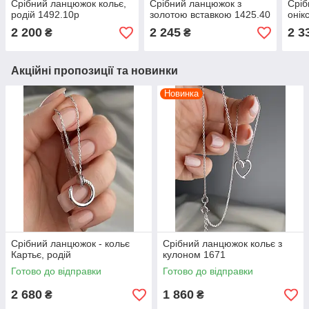
Срібний ланцюжок кольє,
Срібний ланцюжок з
Сріб
родій 1492.10р
золотою вставкою 1425.40
онік
2 200
2 245
2 3
₴
₴
Акційні пропозиції та новинки
Новинка
Срібний ланцюжок - кольє
Срібний ланцюжок кольє з
Картьє, родій
кулоном 1671
Готово до відправки
Готово до відправки
2 680
1 860
₴
₴