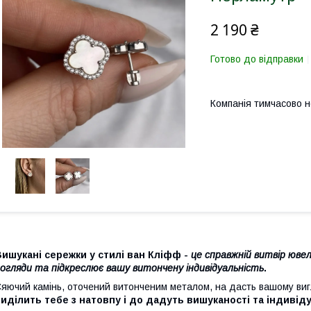
2 190 ₴
Готово до відправки
Компанія тимчасово 
ишукані сережки у стилі ван Кліфф -
це справжній витвір юве
огляди та підкреслює вашу витончену індивідуальність
.
яючий камінь, оточений витонченим металом, на дасть вашому виг
иділить тебе з натовпу і до дадуть вишуканості та індивід