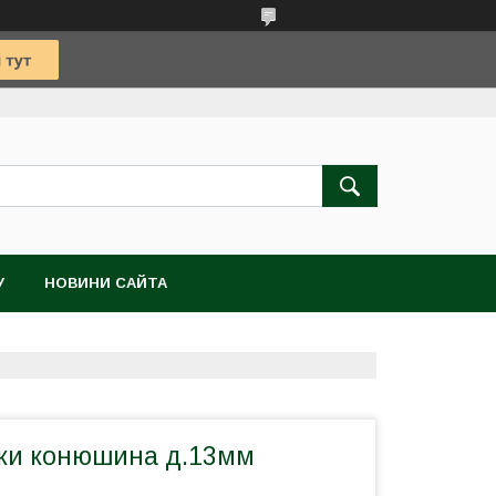
У
НОВИНИ САЙТА
жки конюшина д.13мм