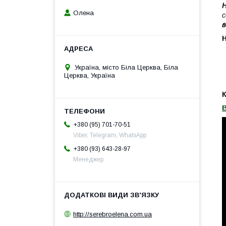
Н
Олена
с
в
Україна, місто Біла Церква, Біла
Церква, Україна
К
+380 (95) 701-70-51
Viber, Telegram, WhatsApp
+380 (93) 643-28-97
Менеджер
http://serebroelena.com.ua