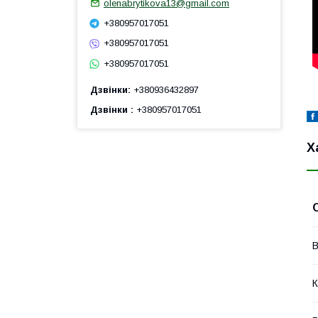
olenabrytikova13@gmail.com
+380957017051
+380957017051
+380957017051
Дзвінки
+380936432897
Дзвінки
+380957017051
Х
В
К