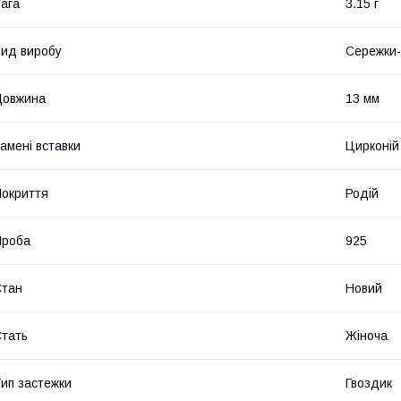
ага
3.15 г
ид виробу
Сережки-
Довжина
13 мм
амені вставки
Цирконій
окриття
Родій
Проба
925
Стан
Новий
тать
Жіноча
ип застежки
Гвоздик