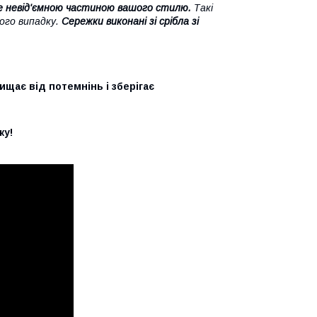
не невід'ємною частиною вашого стилю.
Такі
вого випадку.
Сережки виконані зі срібла зі
щає від потемнінь і зберігає
ку!