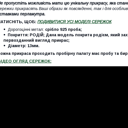
е пропустіть можливість мати цю унікальну прикрасу, яка ста
ережки прикрасять Ваші образи як повсякденні, так і для особли
ставками перламутра.
НАТИСНІТЬ, ЩОБ:
ПОДИВИТИСЯ УСІ МОДЕЛІ СЕРЕЖОК
Дорогоцінні метал:
срібло 925 проба;
Покриття: РОДІЙ; Дана модель покрита родієм, який захи
первозданний вигляд прикрас;
Діаметр: 13мм.
ожна прикраса проходить пробірну палату має пробу та бир
ВІДЕО ОГЛЯД СЕРЕЖОК: