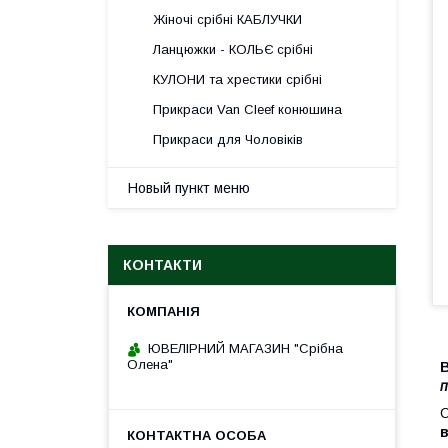
Жіночі срібні КАБЛУЧКИ
Ланцюжки - КОЛЬЄ срібні
КУЛОНИ та хрестики срібні
Прикраси Van Cleef конюшина
Прикраси для Чоловіків
Новый пункт меню
КОНТАКТИ
ЮВЕЛІРНИЙ МАГАЗИН "Срібна
Олена"
В
п
С
в