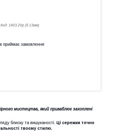
Код:
1403.20р (д.13мм)
не приймає замовлення
лірного мистецтва, який приваблює захоплені
ляду блиску та вишуканості.
Ці сережки точно
уальності твоєму стилю.