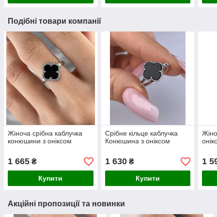
Подібні товари компанії
Жіноча срібна каблучка
Срібне кільце каблучка
Жіно
конюшини з оніксом
Конюшина з оніксом
онік
1 665
1 630
1 5
₴
₴
Купити
Купити
Акційні пропозиції та новинки