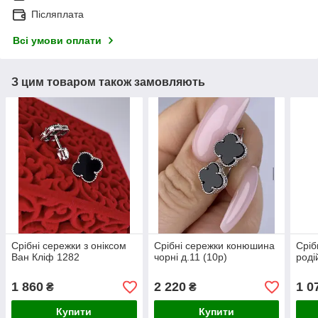
Післяплата
Всі умови оплати
З цим товаром також замовляють
Срібні сережки з оніксом
Срібні сережки конюшина
Сріб
Ван Кліф 1282
чорні д.11 (10р)
роді
1 860
2 220
1 0
₴
₴
Купити
Купити