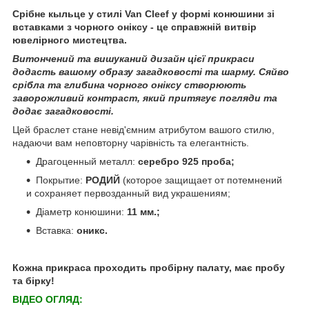
Срібне кыльце у стилі Van Cleef у формі конюшини зі
вставками з чорного оніксу - це справжній витвір
ювелірного мистецтва.
Витончений та вишуканий дизайн цієї прикраси
додасть вашому образу загадковості та шарму. Сяйво
срібла та глибина чорного оніксу створюють
заворожливий контраст, який притягує погляди та
додає загадковості.
Цей браслет стане невід'ємним атрибутом вашого стилю,
надаючи вам неповторну чарівність та елегантність.
Драгоценный металл:
серебро 925 проба;
Покрытие:
РОДИЙ
(которое защищает от потемнений
и сохраняет первозданный вид украшениям;
Діаметр конюшини:
11 мм.;
Вставка:
оникс.
Кожна прикраса проходить пробірну палату, має пробу
та бірку!
ВІДЕО ОГЛЯД: