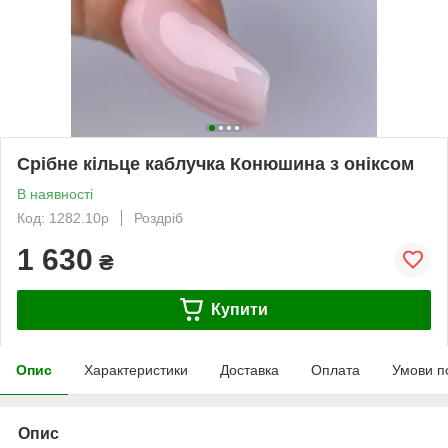
Срібне кільце каблучка Конюшина з оніксом
В наявності
Код: 1282.10р
Роздріб
1 630
₴
Купити
Опис
Характеристики
Доставка
Оплата
Умови п
Опис