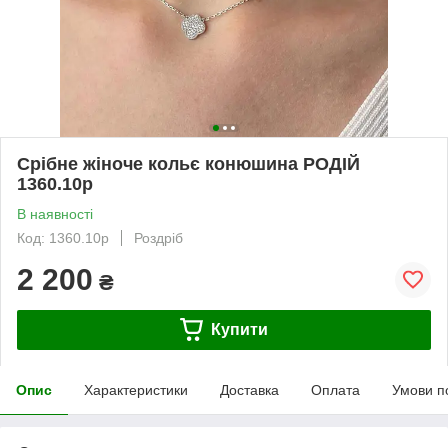
Срібне жіноче кольє конюшина РОДІЙ
1360.10р
В наявності
Код: 1360.10р
Роздріб
2 200
₴
Купити
Опис
Характеристики
Доставка
Оплата
Умови п