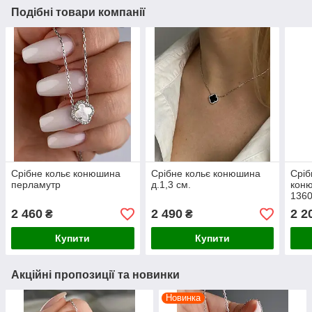
Подібні товари компанії
Срібне кольє конюшина
Срібне кольє конюшина
Сріб
перламутр
д.1,3 см.
коню
1360
2 460
2 490
2 2
₴
₴
Купити
Купити
Акційні пропозиції та новинки
Новинка