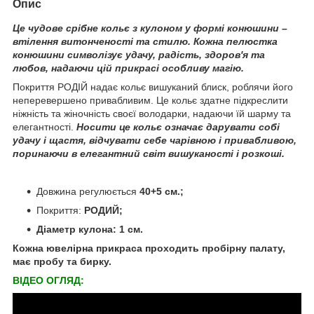
Опис
Це чудове срібне кольє з кулоном у формі конюшини –
втілення витонченості та стилю. Кожна пелюстка
конюшини символізує удачу, радість, здоров'я та
любов, надаючи цій прикрасі особливу магію.
Покриття РОДІЙ надає кольє вишуканий блиск, роблячи його
неперевершено привабливим. Це кольє здатне підкреслити
ніжність та жіночність своєї володарки, надаючи їй шарму та
елегантності.
Носити це кольє означає дарувати собі
удачу і щастя, відчувати себе чарівною і привабливою,
поринаючи в елегантний світ вишуканості і розкоші.
Довжина регулюється
40+5 см.;
Покриття:
РОДИЙ;
Діаметр кулона: 1 см.
Кожна ювелірна прикраса проходить пробірну палату,
має пробу та бирку.
ВІДЕО ОГЛЯД: