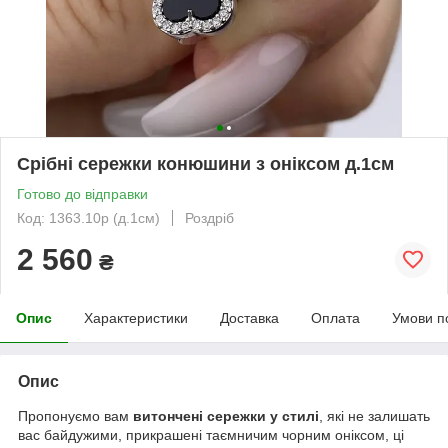
Срібні сережки конюшини з оніксом д.1см
Готово до відправки
Код: 1363.10р (д.1см)
Роздріб
2 560
₴
Опис
Характеристики
Доставка
Оплата
Умови п
Опис
Пропонуємо вам
витончені сережки у стилі
, які не залишать
вас байдужими, прикрашені таємничим чорним оніксом, ці