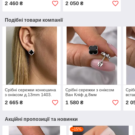
2 460
2 050
₴
₴
Подібні товари компанії
Срібні сережки конюшина
Срібні сережки з оніксом
Сріб
з оніксом д.13mm 1403.
Ван Кліф д.8мм
вста
2 665
1 580
2 0
₴
₴
Акційні пропозиції та новинки
–15%