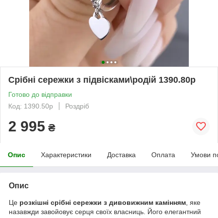
Срібні сережки з підвісками\родій 1390.80р
Готово до відправки
Код: 1390.50р
Роздріб
2 995
₴
Опис
Характеристики
Доставка
Оплата
Умови п
Опис
Це
розкішні срібні сережки з дивовижним камінням
, яке
назавжди завойовує серця своїх власниць. Його елегантний