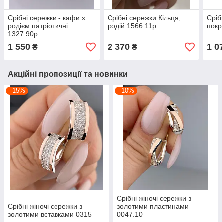
Срібні сережки - кафи з
Срібні сережки Кільця,
Сріб
родієм патріотичні
родій 1566.11р
покр
1327.90р
1 550
2 370
1 0
₴
₴
Акційні пропозиції та новинки
–15%
–10%
Срібні жіночі сережки з
Срібні жіночі сережки з
золотими пластинами
золотими вставками 0315
0047.10