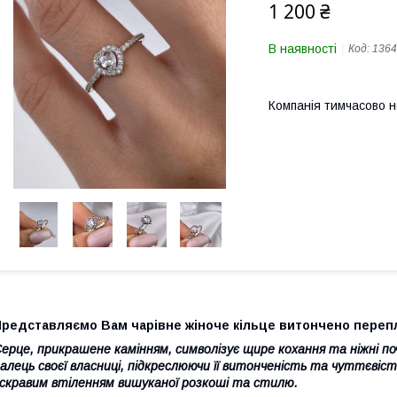
1 200 ₴
В наявності
Код:
1364
Компанія тимчасово 
редставляємо Вам чарівне жіноче кільце витончено перепліт
ерце, прикрашене камінням, символізує щире кохання та ніжні п
алець своєї власниці, підкреслюючи її витонченість та чуттєвіс
скравим втіленням вишуканої розкоші та стилю.