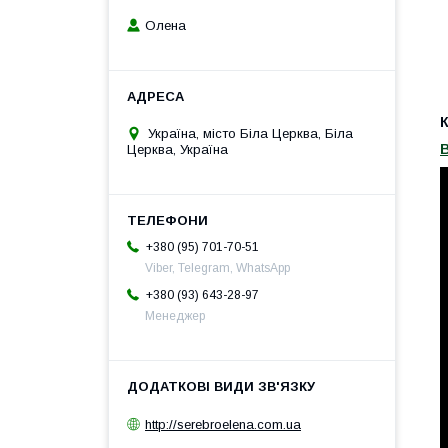
Олена
К
Україна, місто Біла Церква, Біла
Церква, Україна
+380 (95) 701-70-51
Viber, Telegram, WhatsApp
+380 (93) 643-28-97
Менеджер
http://serebroelena.com.ua