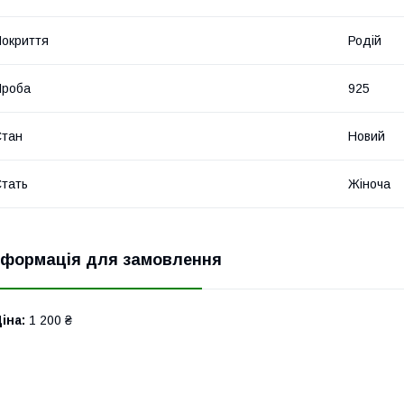
окриття
Родій
Проба
925
Стан
Новий
тать
Жіноча
нформація для замовлення
іна:
1 200 ₴