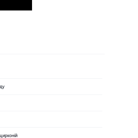
ду
 цирконій