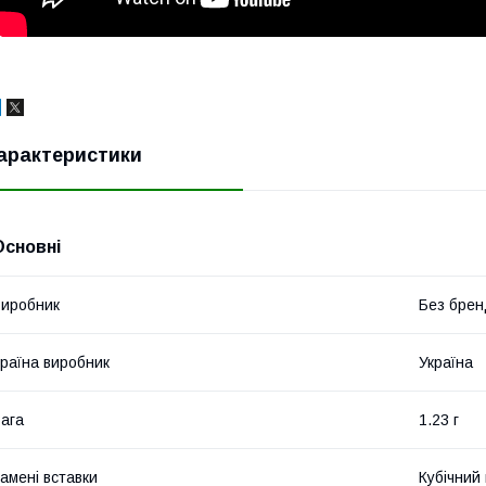
арактеристики
Основні
иробник
Без брен
раїна виробник
Україна
ага
1.23 г
амені вставки
Кубічний