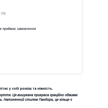
.10р
не приймає замовлення
ає у собі розкіш та ніжність.
очуття. Ця вишукана прикраса граційно обвиває
ть. Натхненний стилем Пандора, це кільце є