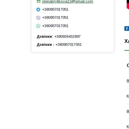
olenabrytikova13@gmail.com
+380957017051
+380957017051
+380957017051
Дзвінки
+380936432897
Х
Дзвінки
+380957017051
В
К
В
К